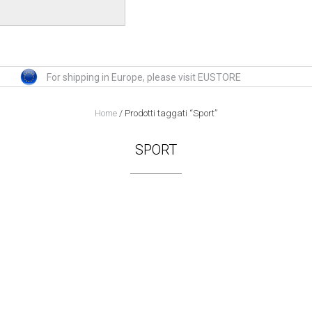
For shipping in Europe, please visit EUSTORE
Home
/ Prodotti taggati “Sport”
SPORT